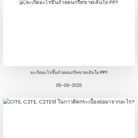
จะเกิดอะไรขึ้นถ้าคอนกรีตขาดเส้นใย PP?
05-06-2025