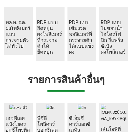
พล.ท. ร.ด.
RDP แบบ
RDP แบบ
RDP แบบ
ผงโพลิเมอร์
ยืดหยุ่น
เข้มงวด
ไม่ชอบน้ำ
แบบ
ผงโพลิเมอร์
พอลิเมอร์ที่
ไฮโดรโฟ
กระจายตัว
ที่กระจาย
กระจายตัว
บิก รีแพร์ส
ได้ทั่วไป
ตัวได้
ได้แบบแข็ง
ซิเบิล
ยืดหยุ่น
ผง
ผงโพลีเมอร์
รายการสินค้าอื่นๆ
เอชพีเอส
พีซีอี
ซีเอ็มซี
แป้งไฮดร
โพลีคาร์
คาร์บอกซี
เส้นใยพีพี
อกซีโพรพิล
บอกซิเลต
เมทิล