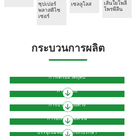
เส้นใยโพลี
ซุปเปอร์
เซลลูโลส
โพรพีลีน
พลาสติไซ
เซอร์
กระบวนการผลิต
การเตรียมวัตถุดิบ
การบดขยี้
การบำบัดด้วยด่าง
การอีเทอร์ริฟิเคชั่น
บรรจุภัณฑ์และการเก็บรักษา