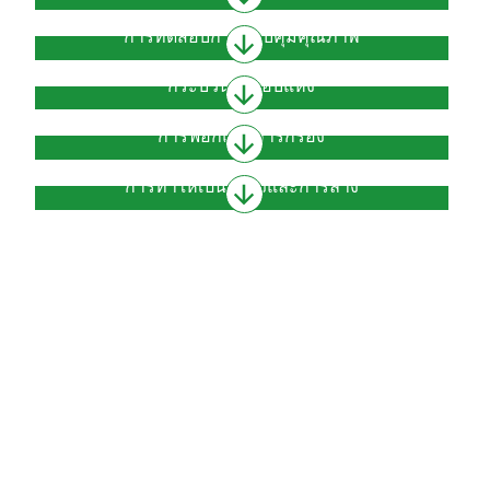
การทดสอบการควบคุมคุณภาพ
กระบวนการอบแห้ง
การฟอกและการกรอง
การทำให้เป็นกลางและการล้าง
ติดต่อ JINJI CHEMICAL ได้