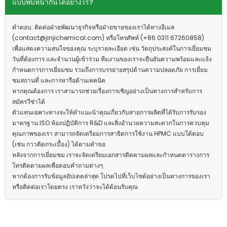
แบบพบหน้ากันได้อย่างไร?
คำตอบ: ติดต่อฝ่ายพัฒนาธุรกิจหรือฝ่ายขายของเราได้ทางอีเมล
(contact@jinjichemical.com) หรือโทรศัพท์ (+86 0311 67260858)
เพื่อแสดงความสนใจของคุณ ระบุรายละเอียด เช่น วัตถุประสงค์ในการเยี่ยมชม
วันที่ต้องการ และจำนวนผู้เข้าร่วม ทีมงานของเราจะยืนยันความพร้อมและแจ้ง
กำหนดการการเยี่ยมชม รวมถึงการบรรยายสรุปด้านความปลอดภัย การเยี่ยม
ชมสถานที่ และการหารือด้านเทคนิค
หากคุณต้องการ เราสามารถช่วยเรื่องการเชิญอย่างเป็นทางการสำหรับการ
สมัครวีซ่าได้
ตัวแทนเฉพาะทางจะให้คำแนะนำคุณเกี่ยวกับสายการผลิตที่ได้รับการรับรอง
มาตรฐาน ISO ห้องปฏิบัติการ R&D และสิ่งอำนวยความสะดวกในการควบคุม
คุณภาพของเรา สามารถจัดเตรียมการสาธิตการใช้งาน HPMC แบบโต้ตอบ
(เช่น กาวติดกระเบื้อง) ได้ตามคำขอ
หลังจากการเยี่ยมชม เราจะจัดเตรียมเอกสารติดตามผลและกำหนดตารางการ
โทรติดตามผลเพื่อตอบคำถามต่างๆ
หากต้องการรับข้อมูลอัปเดตล่าสุด โปรดไปที่เว็บไซต์อย่างเป็นทางการของเรา
หรือติดต่อเราโดยตรง เราหวังว่าจะได้ต้อนรับคุณ